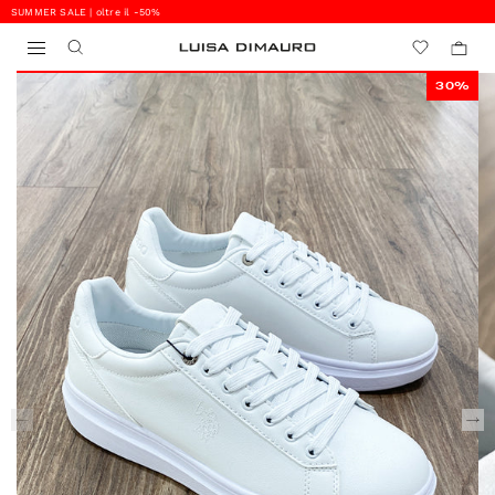
SUMMER SALE | oltre il -50%
0
0
30%