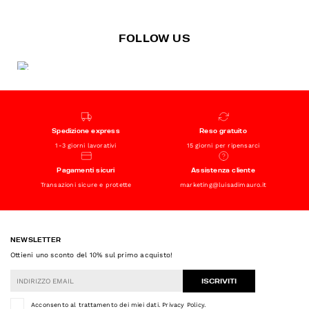
FOLLOW US
Spedizione express
Reso gratuito
1-3 giorni lavorativi
15 giorni per ripensarci
Pagamenti sicuri
Assistenza cliente
Transazioni sicure e protette
marketing@luisadimauro.it
NEWSLETTER
Ottieni uno sconto del 10% sul primo acquisto!
ISCRIVITI
Acconsento al trattamento dei miei dati.
Privacy Policy
.