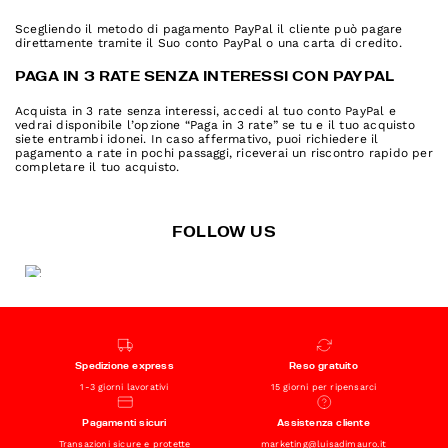
Scegliendo il metodo di pagamento PayPal il cliente può pagare
direttamente tramite il Suo conto PayPal o una carta di credito.
PAGA IN 3 RATE SENZA INTERESSI CON PAYPAL
Acquista in 3 rate senza interessi, accedi al tuo conto PayPal e
vedrai disponibile l’opzione “Paga in 3 rate” se tu e il tuo acquisto
siete entrambi idonei. In caso affermativo, puoi richiedere il
pagamento a rate in pochi passaggi, riceverai un riscontro rapido per
completare il tuo acquisto.
FOLLOW US
Spedizione express
Reso gratuito
1-3 giorni lavorativi
15 giorni per ripensarci
Pagamenti sicuri
Assistenza cliente
Transazioni sicure e protette
marketing@luisadimauro.it