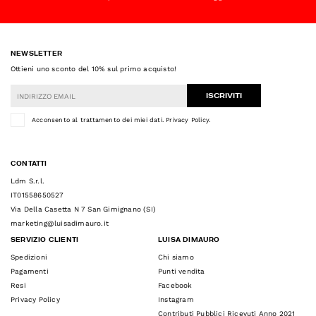
NEWSLETTER
Ottieni uno sconto del 10% sul primo acquisto!
ISCRIVITI
Acconsento al trattamento dei miei dati.
Privacy Policy
.
CONTATTI
Ldm S.r.l.
IT01558650527
Via Della Casetta N 7 San Gimignano (SI)
marketing@luisadimauro.it
SERVIZIO CLIENTI
LUISA DIMAURO
Spedizioni
Chi siamo
Pagamenti
Punti vendita
Resi
Facebook
Privacy Policy
Instagram
Contributi Pubblici Ricevuti Anno 2021