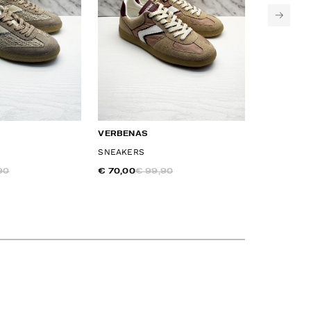
VERBENAS
IMPRONTE
SNEAKERS
SNEAKERS
90
€ 70,00
€ 99,90
€ 55,50
€ 