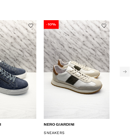
-10%
-10%
I
NERO GIARDINI
NERO GIAR
SNEAKERS
SNEAKERS