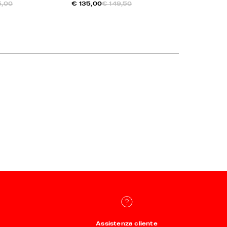
5,00
€ 135,00
€ 149,50
€ 126,00
€
Assistenza cliente