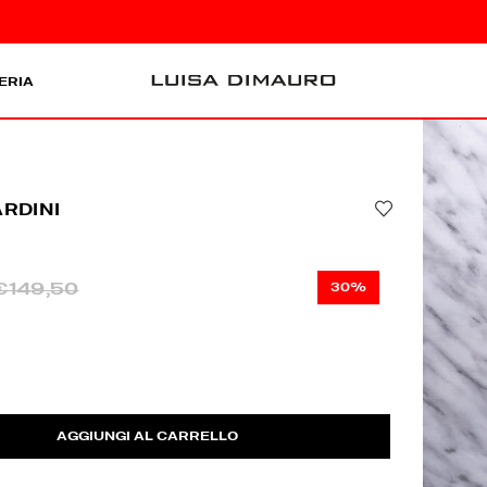
ERIA
ARDINI
€149,50
30%
AGGIUNGI AL CARRELLO