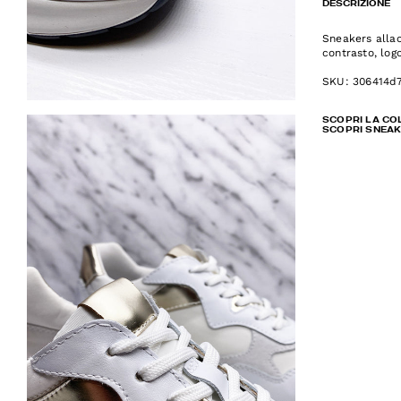
DESCRIZIONE
Sneakers allac
contrasto, log
SKU: 306414d
SCOPRI LA CO
SCOPRI SNEA