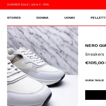
SUMMER SALE | oltre il -50%
STORES
DONNA
UOMO
PELLETT
NERO GI
Sneakers
€105,00
GUIDA TAGLIE