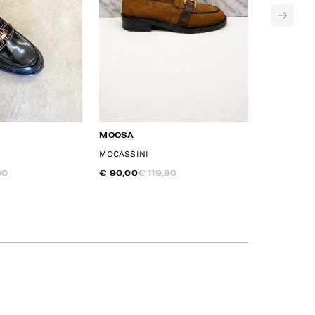
MOOSA
MOOSA
MOCASSINI
MOCASSINI
00
€ 90,00
€ 119,90
€ 91,00
€ 