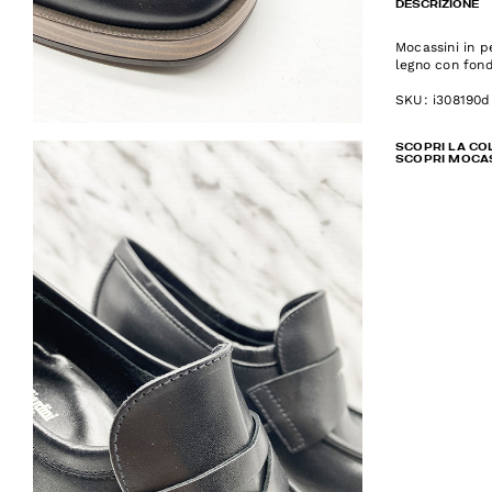
DESCRIZIONE
Mocassini in p
legno con fon
SKU: i308190d
SCOPRI LA CO
SCOPRI MOCA