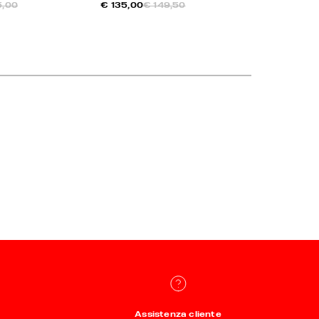
5,00
€ 135,00
€ 149,50
€ 126,00
€
Assistenza cliente