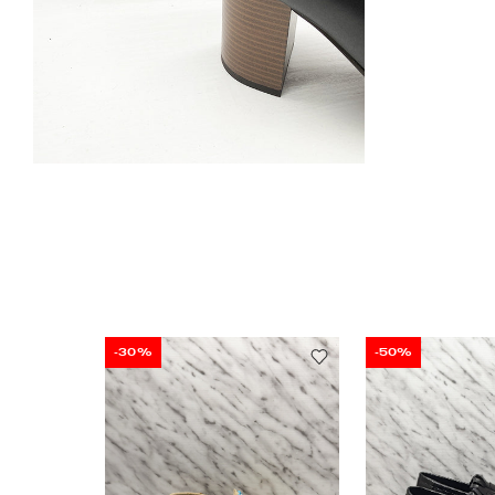
-30%
-50%