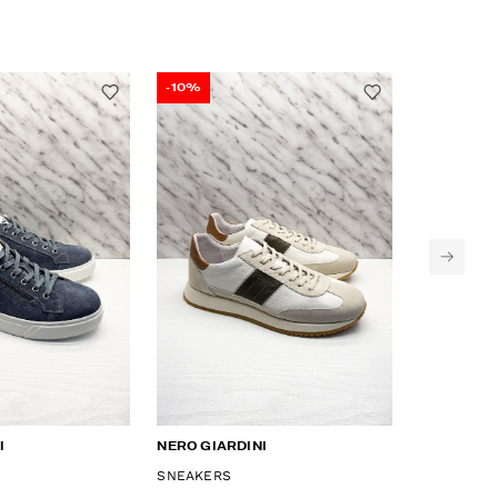
-10%
-10%
I
NERO GIARDINI
NERO GIAR
SNEAKERS
SNEAKERS