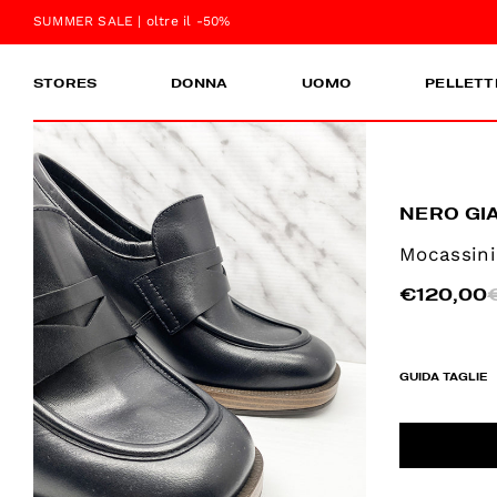
SUMMER SALE | oltre il -50%
STORES
DONNA
UOMO
PELLETT
NERO GI
Mocassini
€120,00
GUIDA TAGLIE