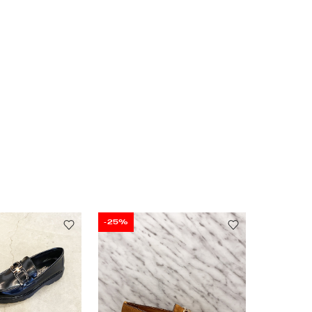
-25%
-30%