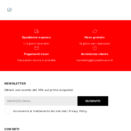
Spedizione express
Reso gratuito
1-3 giorni lavorativi
15 giorni per ripensarci
Pagamenti sicuri
Assistenza cliente
Transazioni sicure e protette
marketing@luisadimauro.it
NEWSLETTER
Ottieni uno sconto del 10% sul primo acquisto!
ISCRIVITI
Acconsento al trattamento dei miei dati.
Privacy Policy
.
CONTATTI