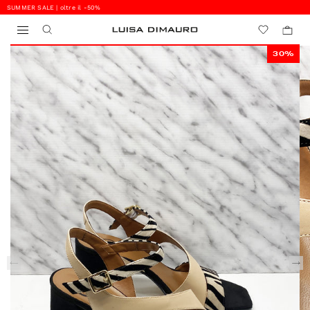
SUMMER SALE | oltre il -50%
0
0
30%