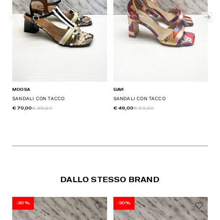
MOOSA
GAVI
CA
SANDALI CON TACCO
SANDALI CON TACCO
S
€ 70,00
€ 99,90
€ 49,00
€ 69,90
€ 
DALLO STESSO BRAND
-30%
-30%