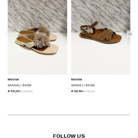
MOOSA
MOOSA
M
SANDALI BASSI
SANDALI BASSI
S
€ 56,00
€ 79,90
€ 52,50
€ 75,00
€ 
FOLLOW US