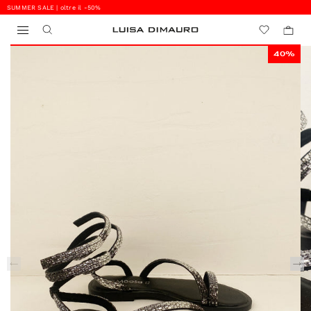
SUMMER SALE | oltre il -50%
0
0
40%