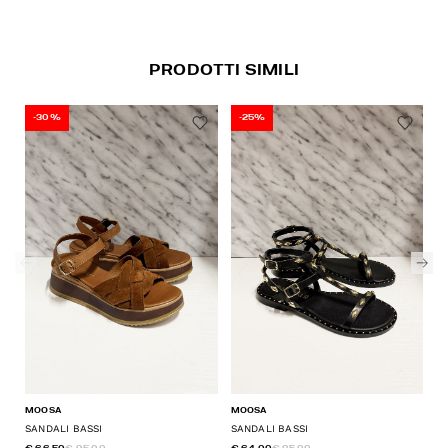
PRODOTTI SIMILI
-30%
-25%
MOOSA
MOOSA
CA
SANDALI BASSI
SANDALI BASSI
SA