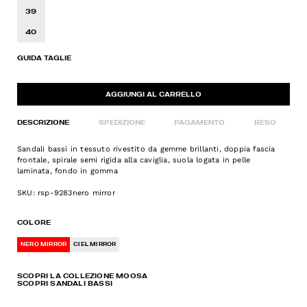
39
40
GUIDA TAGLIE
AGGIUNGI AL CARRELLO
DESCRIZIONE
SPEDIZIONE
PAGAMENTO
RESO
Sandali bassi in tessuto rivestito da gemme brillanti, doppia fascia
frontale, spirale semi rigida alla caviglia, suola logata in pelle
laminata, fondo in gomma
SKU: rsp-9283nero mirror
COLORE
NERO MIRROR
CIEL MIRROR
SCOPRI LA COLLEZIONE MOOSA
SCOPRI SANDALI BASSI