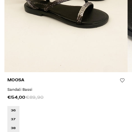
MOOSA
Sandali Bassi
€54,00
€89,90
36
37
38