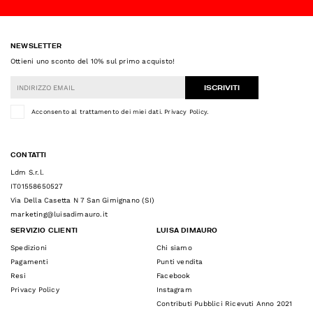
NEWSLETTER
Ottieni uno sconto del 10% sul primo acquisto!
ISCRIVITI
Acconsento al trattamento dei miei dati.
Privacy Policy
.
CONTATTI
Ldm S.r.l.
IT01558650527
Via Della Casetta N 7 San Gimignano (SI)
marketing@luisadimauro.it
SERVIZIO CLIENTI
LUISA DIMAURO
Spedizioni
Chi siamo
Pagamenti
Punti vendita
Resi
Facebook
Privacy Policy
Instagram
Contributi Pubblici Ricevuti Anno 2021