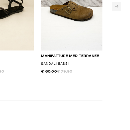
MANIFATTURE MEDITERRANEE
MOOSA
I
SANDALI BASSI
SANDALI B
90
€ 60,00
€ 79,90
€ 75,00
€ 