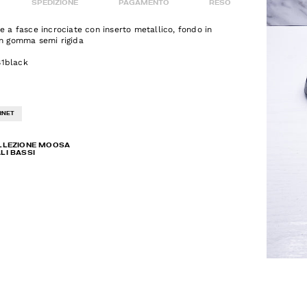
SPEDIZIONE
PAGAMENTO
RESO
le a fasce incrociate con inserto metallico, fondo in
in gomma semi rigida
81black
RNET
LLEZIONE MOOSA
LI BASSI