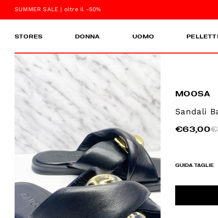
SUMMER SALE | oltre il -50%
STORES
DONNA
UOMO
PELLETT
MOOSA
Sandali B
€63,00
€
GUIDA TAGLIE