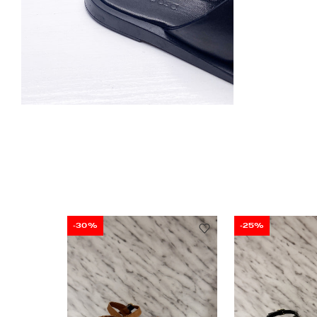
-30%
-25%