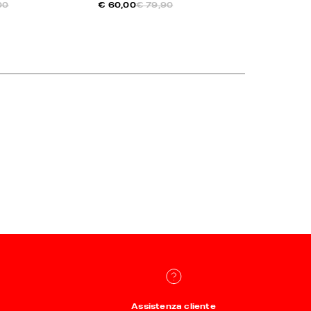
00
€ 60,00
€ 79,90
€ 45,00
€ 
Assistenza cliente