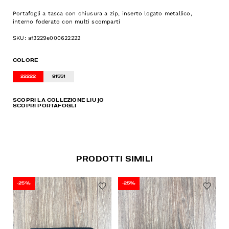
Portafogli a tasca con chiusura a zip, inserto logato metallico,
interno foderato con multi scomparti
SKU: af3229e000622222
COLORE
22222
81551
SCOPRI LA COLLEZIONE LIU JO
SCOPRI PORTAFOGLI
PRODOTTI SIMILI
-25%
-25%