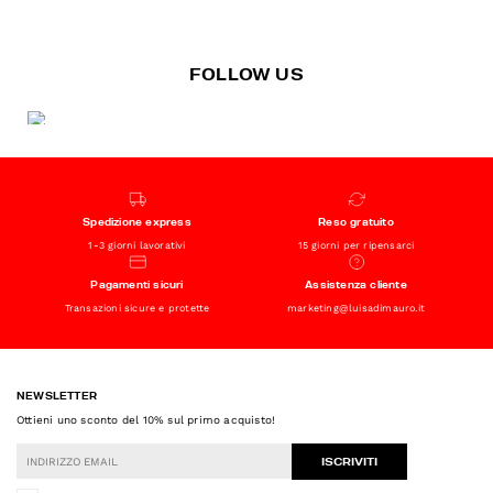
FOLLOW US
Spedizione express
Reso gratuito
1-3 giorni lavorativi
15 giorni per ripensarci
Pagamenti sicuri
Assistenza cliente
Transazioni sicure e protette
marketing@luisadimauro.it
NEWSLETTER
Ottieni uno sconto del 10% sul primo acquisto!
ISCRIVITI