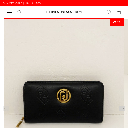
SUMMER SALE | oltre il -50%
0
0
25%