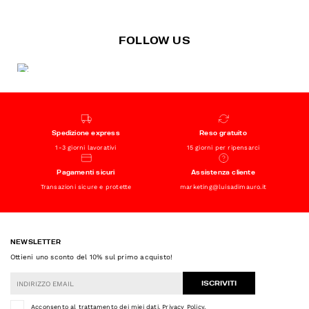
FOLLOW US
Spedizione express
Reso gratuito
1-3 giorni lavorativi
15 giorni per ripensarci
Pagamenti sicuri
Assistenza cliente
Transazioni sicure e protette
marketing@luisadimauro.it
NEWSLETTER
Ottieni uno sconto del 10% sul primo acquisto!
ISCRIVITI
Acconsento al trattamento dei miei dati.
Privacy Policy
.