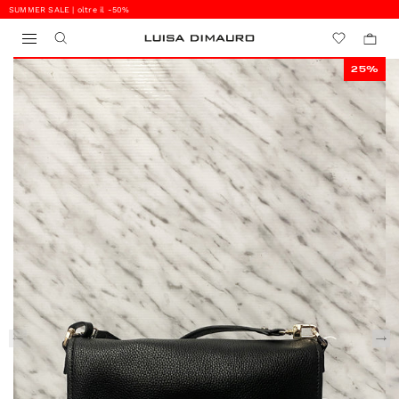
SUMMER SALE | oltre il -50%
0
0
25%