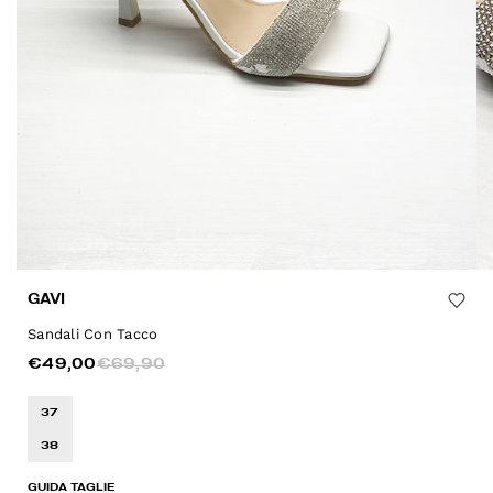
GAVI
Sandali Con Tacco
€49,00
€69,90
37
38
GUIDA TAGLIE