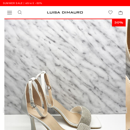
SUMMER SALE | oltre il -50%
0
0
30%