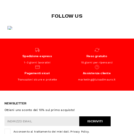
FOLLOW US
Spedizione express
Reso gratuito
1-3 giorni lavorativi
15 giorni per ripensarci
Pagamenti sicuri
Assistenza cliente
Transazioni sicure e protette
marketing@luisadimauro.it
NEWSLETTER
Ottieni uno sconto del 10% sul primo acquisto!
ISCRIVITI
Acconsento al trattamento dei miei dati.
Privacy Policy
.