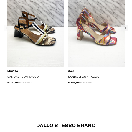
MOOSA
GAVI
CA
SANDALI CON TACCO
SANDALI CON TACCO
S
€ 70,00
€ 99,90
€ 49,00
€ 69,90
€ 
DALLO STESSO BRAND