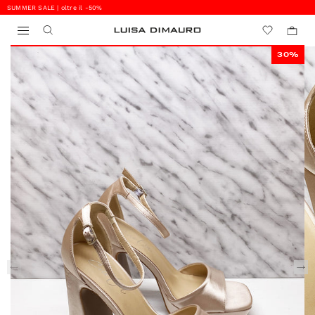
SUMMER SALE | oltre il -50%
0
0
30%