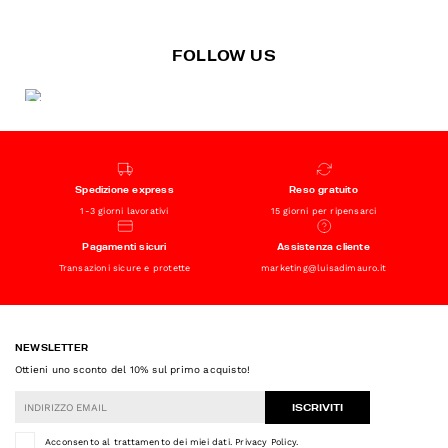
FOLLOW US
Spedizione express
Reso gratuito
1-3 giorni lavorativi
15 giorni per ripensarci
Pagamenti sicuri
Assistenza cliente
Transazioni sicure e protette
marketing@luisadimauro.it
NEWSLETTER
Ottieni uno sconto del 10% sul primo acquisto!
ISCRIVITI
Acconsento al trattamento dei miei dati.
Privacy Policy
.