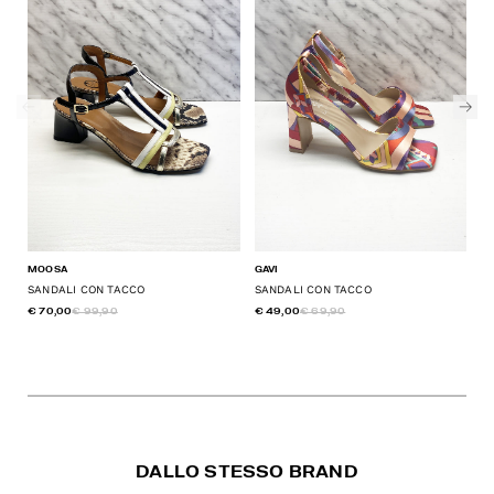
MOOSA
GAVI
CA
SANDALI CON TACCO
SANDALI CON TACCO
S
€ 70,00
€ 99,90
€ 49,00
€ 69,90
€ 
DALLO STESSO BRAND