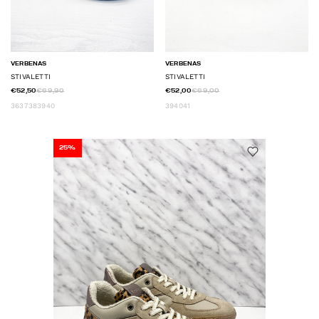
VERBENAS
VERBENAS
STIVALETTI
STIVALETTI
€52,50
€69,90
€52,00
€69,00
36
37
38
39
40
39
40
41
25%