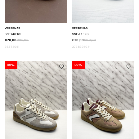
VERBENAS
VERBENAS
SNEAKERS
SNEAKERS
€70,00
€99,90
€70,00
€99,90
36
37
40
41
37
38
39
40
41
30%
30%