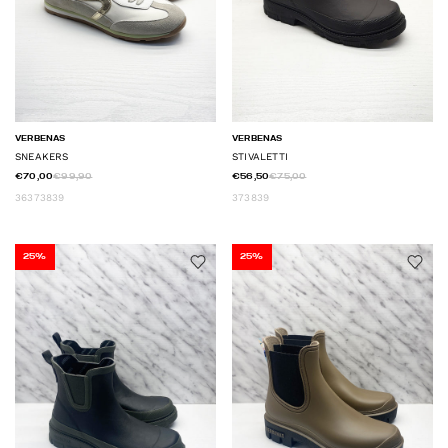
VERBENAS
VERBENAS
SNEAKERS
STIVALETTI
€70,00
€99,90
€56,50
€75,00
36
37
38
39
37
38
39
25%
25%