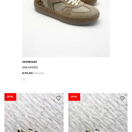
VERBENAS
SNEAKERS
€74,50
€99,00
39
25%
25%