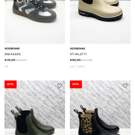
VERBENAS
VERBENAS
SNEAKERS
STIVALETTI
€74,50
€99,00
€52,50
€69,90
36
36
37
39
40
25%
25%