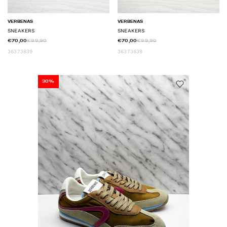
VERBENAS
VERBENAS
SNEAKERS
SNEAKERS
€70,00
€99,90
€70,00
€99,90
36
37
38
39
36
37
38
39
30%