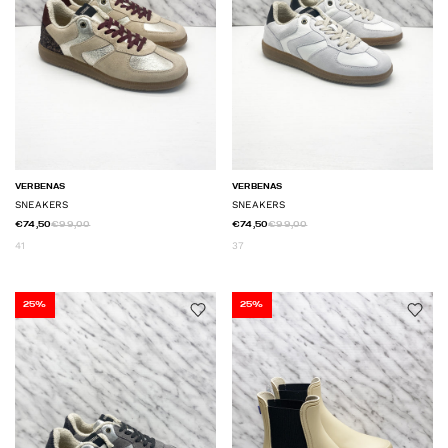
VERBENAS
VERBENAS
SNEAKERS
SNEAKERS
€74,50
€99,00
€74,50
€99,00
41
37
25%
25%