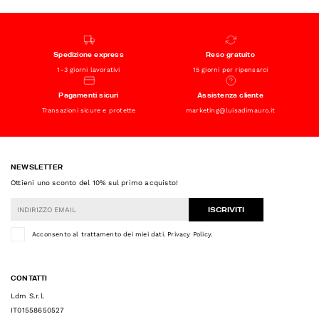
Spedizione express
Reso gratuito
1-3 giorni lavorativi
15 giorni per ripensarci
Pagamenti sicuri
Assistenza cliente
Transazioni sicure e protette
marketing@luisadimauro.it
NEWSLETTER
Ottieni uno sconto del 10% sul primo acquisto!
ISCRIVITI
Acconsento al trattamento dei miei dati.
Privacy Policy
.
CONTATTI
Ldm S.r.l.
IT01558650527