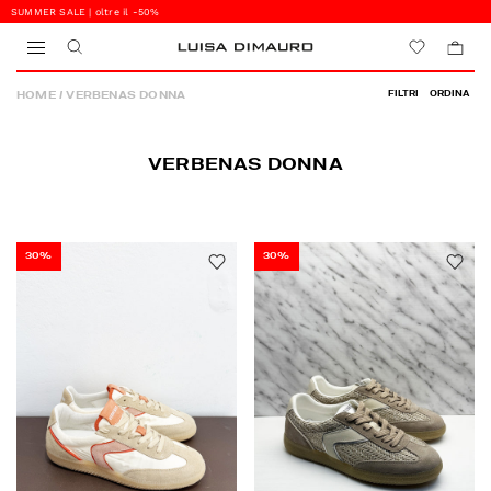
SUMMER SALE | oltre il -50%
0
0
HOME
/
VERBENAS DONNA
FILTRI
ORDINA
BEST SELLER
VERBENAS DONNA
PREZZO CRESCENTE
PREZZO DECRESCENTE
30%
30%
DAL PIÙ RECENTE