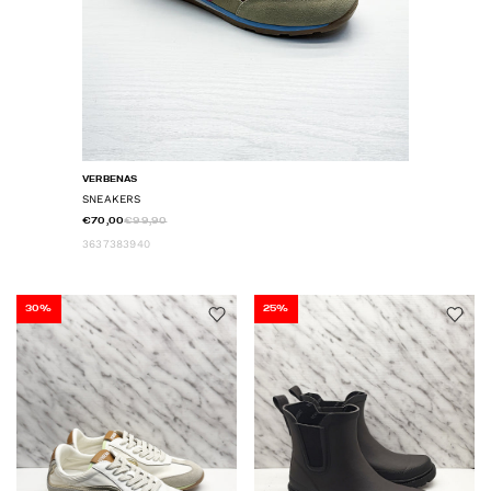
VERBENAS
SNEAKERS
€70,00
€99,90
36
37
38
39
40
30%
25%