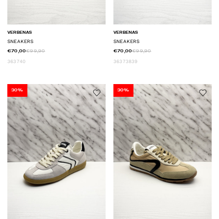
VERBENAS
VERBENAS
SNEAKERS
SNEAKERS
€70,00
€99,90
€70,00
€99,90
36
37
40
36
37
38
39
30%
30%