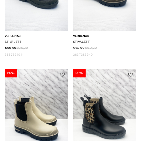
VERBENAS
VERBENAS
STIVALETTI
STIVALETTI
€56,50
€75,00
€52,00
€69,00
36
37
39
40
41
36
37
38
39
40
25%
25%